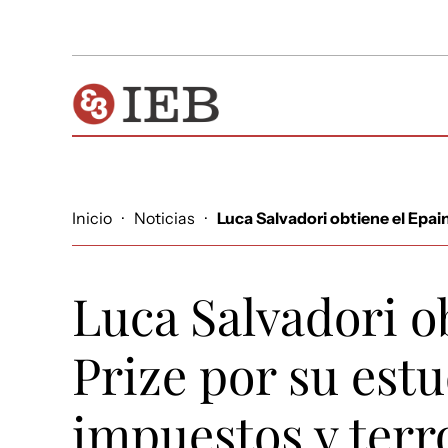
Inicio
·
Noticias
·
Luca Salvadori obtiene el Epai
Luca Salvadori o
Prize por su est
impuestos y terr