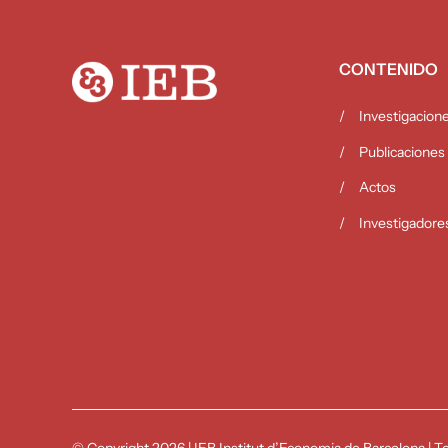
CONTENIDO
Investigacion
Publicaciones
Actos
Investigadore
© Copyright 2026
|
IEB Institut d’Economia de Barcelona
|
To