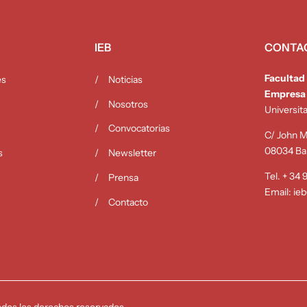
IEB
CONTA
Facultad
es
Noticias
Empresa
Nosotros
Universit
Convocatorias
C/ John M.
08034 Ba
s
Newsletter
Tel. + 34
Prensa
Email:
ie
Contacto
dos los derechos reservados.