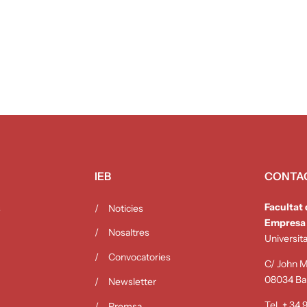
IEB
CONTA
Facultat
s
Noticies
Empresa
Nosaltres
Universit
Convocatories
C/ John M.
08034 Ba
Newsletter
Tel. + 34
Premsa