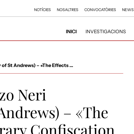
NOTÍCIES
NOSALTRES
CONVOCATÒRIES
NEWS
INICI
INVESTIGACIONS
of St Andrews) – «The Effects ...
zo Neri
t Andrews) – «The
rary Confiscation