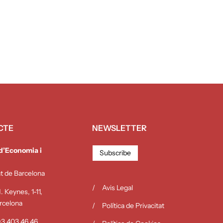
CTE
NEWSLETTER
 d’Economia i
Subscribe
at de Barcelona
Avis Legal
 Keynes, 1-11,
rcelona
Política de Privacitat
 93 403 46 46